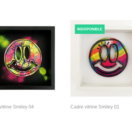
INDISPONIBLE
itrine Smiley 04
Cadre vitrine Smiley 01