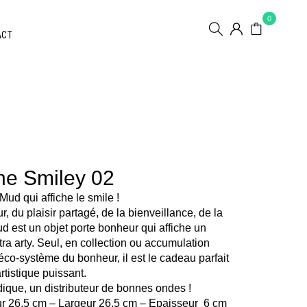
0
ACT
ine Smiley 02
ud qui affiche le smile !
 du plaisir partagé, de la bienveillance, de la
ud est un objet porte bonheur qui affiche un
tra arty. Seul, en collection ou accumulation
co-système du bonheur, il est le cadeau parfait
rtistique puissant.
udique, un distributeur de bonnes ondes !
r 26,5 cm – Largeur 26,5 cm – Epaisseur 6 cm