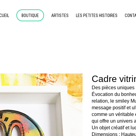
CUEIL
BOUTIQUE
ARTISTES
LES PETITES HISTOIRES
CONT
Cadre vitr
Des pièces uniques M
Évocation du bonheur,
relation, le smiley M
message positif et ul
comme un véritable é
qui offre un univers a
Un objet créatif et l
Dimensions : Hauteu