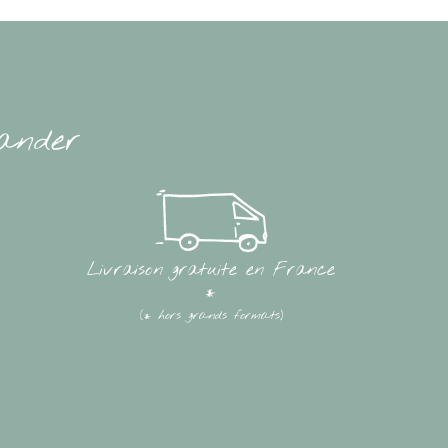
ander
Livraison gratuite en France
*
(* hors grands formats)