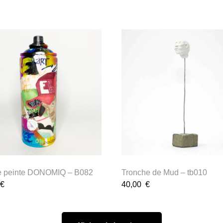
 peinte DONOMIQ – B082
Tronche de Mud – tb010
€
40,00
€