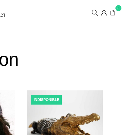
0
ACT
yon
INDISPONIBLE