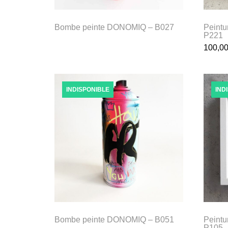
Bombe peinte DONOMIQ – B027
Peintu
P221
100,0
INDISPONIBLE
IND
Bombe peinte DONOMIQ – B051
Peintu
P105