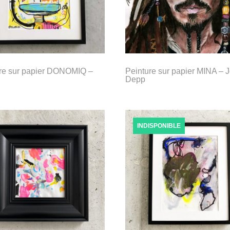
re sur papier DONOMIQ –
Peinture sur papier MINA – 
Depp
INDISPONIBLE